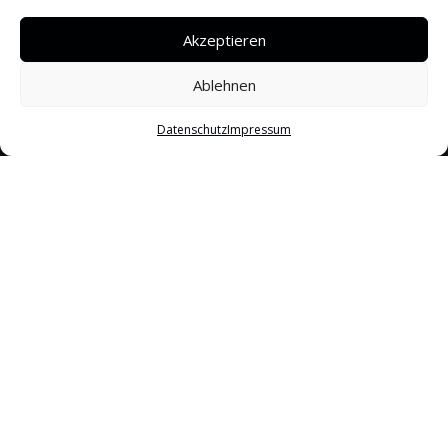
Akzeptieren
Ablehnen
Datenschutz
Impressum
Peterstrasse 76
Aachen 52062
info@barbarossa.ac