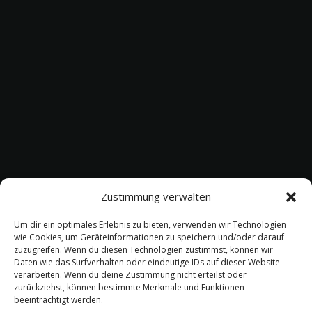
Zustimmung verwalten
Um dir ein optimales Erlebnis zu bieten, verwenden wir Technologien
wie Cookies, um Geräteinformationen zu speichern und/oder darauf
zuzugreifen. Wenn du diesen Technologien zustimmst, können wir
Daten wie das Surfverhalten oder eindeutige IDs auf dieser Website
verarbeiten. Wenn du deine Zustimmung nicht erteilst oder
zurückziehst, können bestimmte Merkmale und Funktionen
beeinträchtigt werden.